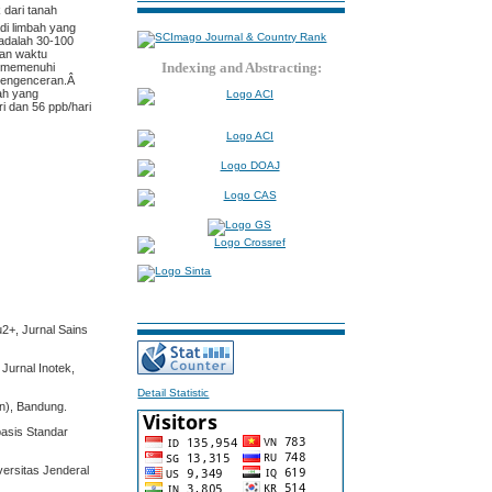
 dari tanah
di limbah yang
 adalah 30-100
dan waktu
Indexing and Abstracting:
e memenuhi
 pengenceran.Â
bah yang
i dan 56 ppb/hari
2+, Jurnal Sains
Jurnal Inotek,
Detail Statistic
n), Bandung.
basis Standar
ersitas Jenderal