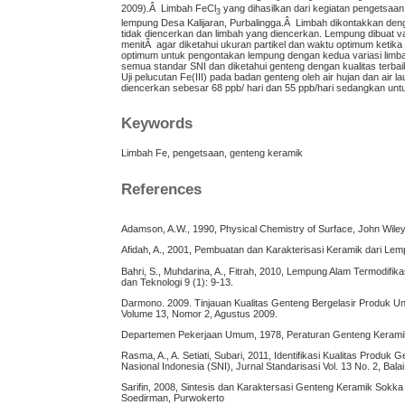
2009).Â Limbah FeCl
yang dihasilkan dari kegiatan pengetsaan
3
lempung Desa Kalijaran, Purbalingga.Â Limbah dikontakkan den
tidak diencerkan dan limbah yang diencerkan. Lempung dibuat va
menitÂ agar diketahui ukuran partikel dan waktu optimum ketika 
optimum untuk pengontakan lempung dengan kedua variasi limbah
semua standar SNI dan diketahui genteng dengan kualitas terb
Uji pelucutan Fe(III) pada badan genteng oleh air hujan dan ai
diencerkan sebesar 68 ppb/ hari dan 55 ppb/hari sedangkan unt
Keywords
Limbah Fe, pengetsaan, genteng keramik
References
Adamson, A.W., 1990, Physical Chemistry of Surface, John Wiley&
Afidah, A., 2001, Pembuatan dan Karakterisasi Keramik dari L
Bahri, S., Muhdarina, A., Fitrah, 2010, Lempung Alam Termodif
dan Teknologi 9 (1): 9-13.
Darmono. 2009. Tinjauan Kualitas Genteng Bergelasir Produk Uni
Volume 13, Nomor 2, Agustus 2009.
Departemen Pekerjaan Umum, 1978, Peraturan Genteng Keramik
Rasma, A., A. Setiati, Subari, 2011, Identifikasi Kualitas Prod
Nasional Indonesia (SNI), Jurnal Standarisasi Vol. 13 No. 2, Bal
Sarifin, 2008, Sintesis dan Karaktersasi Genteng Keramik Sok
Soedirman, Purwokerto