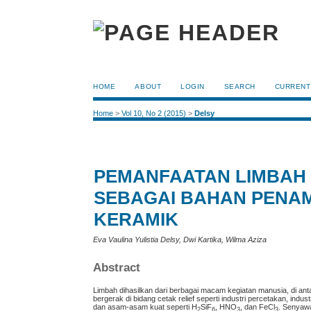
HOME
ABOUT
LOGIN
SEARCH
CURRENT
Home
>
Vol 10, No 2 (2015)
>
Delsy
PEMANFAATAN LIMBAH F
SEBAGAI BAHAN PENAM
KERAMIK
Eva Vaulina Yulistia Delsy, Dwi Kartika, Wilma Aziza
Abstract
Limbah dihasilkan dari berbagai macam kegiatan manusia, di anta
bergerak di bidang cetak relief seperti industri percetakan, in
dan asam-asam kuat seperti H
SiF
, HNO
, dan FeCl
. Senyawa
2
6
3
3