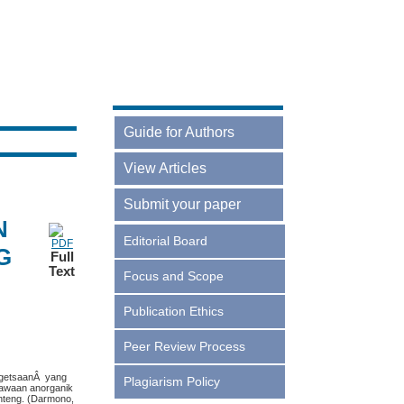
Guide for Authors
Online Guidelines
View Articles
Current
Submit your paper
N
Archives
Login
Editorial Board
G
Full
Register
Text
Focus and Scope
Publication Ethics
Peer Review Process
engetsaanÂ yang
Plagiarism Policy
nyawaan anorganik
enteng. (Darmono,