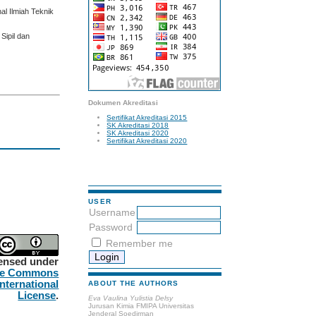
l Ilmiah Teknik
Sipil dan
Dokumen Akreditasi
Sertifikat Akreditasi 2015
SK Akreditasi 2018
SK Akreditasi 2020
Sertifikat Akreditasi 2020
USER
Username
Password
Remember me
censed under
ve Commons
International
ABOUT THE AUTHORS
License
.
Eva Vaulina Yulistia Delsy
Jurusan Kimia FMIPA Universitas
Jenderal Soedirman