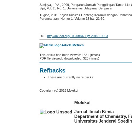
Sanjaya, I.P.A., 2009, Pengaruh Jumlah Penggilingan Tanah Lia
Sipil, Vol. 13 No. 1, Universitas Udayana, Denpasar
Tugino, 2011, Kajian Kualitas Genteng Keramik dengan Penambaha
Perencanaan, Nomor 1, Volume 13 hal: 21-30.
DOI:
http://dx.doi.org/10.20884/1.jm.2015.10.2.3
Article Metrics
This article has been viewed: 1381 (times)
PDF file viewed / downloaded: 326 (times)
Refbacks
There are currently no refbacks.
Copyright (c) 2015 Molekul
Molekul
Jurnal Ilmiah Kimia
Department of Chemistry, F
Universitas Jenderal Soedi