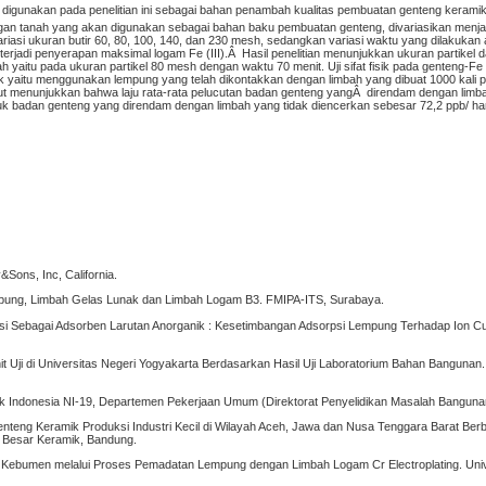
 digunakan pada penelitian ini sebagai bahan penambah kualitas pembuatan genteng keramik
gan tanah yang akan digunakan sebagai bahan baku pembuatan genteng, divariasikan menja
riasi ukuran butir 60, 80, 100, 140, dan 230 mesh, sedangkan variasi waktu yang dilakukan
terjadi penyerapan maksimal logam Fe (III).Â Hasil penelitian menunjukkan ukuran partikel 
 yaitu pada ukuran partikel 80 mesh dengan waktu 70 menit. Uji sifat fisik pada genteng-F
aik yaitu menggunakan lempung yang telah dikontakkan dengan limbah yang dibuat 1000 kali
r laut menunjukkan bahwa laju rata-rata pelucutan badan genteng yangÂ direndam dengan lim
uk badan genteng yang direndam dengan limbah yang tidak diencerkan sebesar 72,2 ppb/ har
Sons, Inc, California.
empung, Limbah Gelas Lunak dan Limbah Logam B3. FMIPA-ITS, Surabaya.
ikasi Sebagai Adsorben Larutan Anorganik : Kesetimbangan Adsorpsi Lempung Terhadap Ion Cu
t Uji di Universitas Negeri Yogyakarta Berdasarkan Hasil Uji Laboratorium Bahan Bangunan. 
 Indonesia NI-19, Departemen Pekerjaan Umum (Direktorat Penyelidikan Masalah Banguna
uk Genteng Keramik Produksi Industri Kecil di Wilayah Aceh, Jawa dan Nusa Tenggara Barat Ber
ai Besar Keramik, Bandung.
ka Kebumen melalui Proses Pemadatan Lempung dengan Limbah Logam Cr Electroplating. Univ