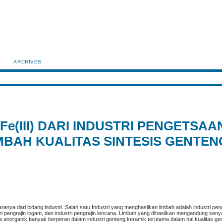
ARCHIVES
e(III) DARI INDUSTRI PENGETSAA
BAH KUALITAS SINTESIS GENTEN
ranya dari bidang industri. Salah satu Industri yang menghasilkan limbah adalah industri p
dustri pengrajin logam, dan industri pengrajin lencana. Limbah yang dihasilkan mengandung se
 anorganik banyak berperan dalam industri genteng keramik terutama dalam hal kualitas g