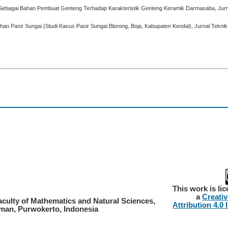
t Sebagai Bahan Pembuat Genteng Terhadap Karakteristik Genteng Keramik Darmasaba, Jurna
n Pasir Sungai (Studi Kasus Pasir Sungai Blorong, Boja, Kabupaten Kendal), Jurnal Teknik 
This work is li
a
Creati
aculty of Mathematics and Natural Sciences,
Attribution 4.0 
rman, Purwokerto, Indonesia