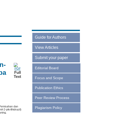
Guide for Authors
Online Guidelines
View Articles
Current
Submit your paper
n-
Archives
Login
Editorial Board
pa
Full
Register
Text
Focus and Scope
Publication Ethics
Peer Review Process
 Pemisahan dan
Plagiarism Policy
-2-pikrilhidrazil)
uning.