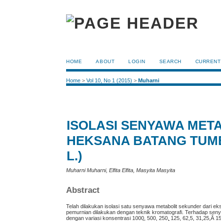
HOME
ABOUT
LOGIN
SEARCH
CURRENT
Home
>
Vol 10, No 1 (2015)
>
Muharni
ISOLASI SENYAWA MET
HEKSANA BATANG TUMB
L.)
Muharni Muharni, Elfita Elfita, Masyita Masyita
Abstract
Telah dilakukan isolasi satu senyawa metabolit sekunder dari e
pemurnian dilakukan dengan teknik kromatografi. Terhadap senyawa
dengan variasi konsentrasi 1000, 500, 250, 125, 62,5, 31,25,Â 