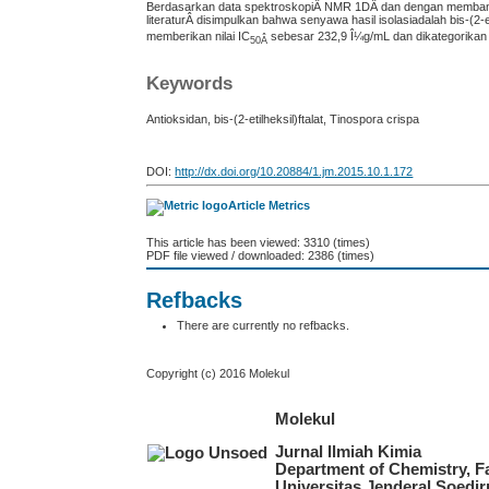
Berdasarkan data spektroskopiÂ NMR 1DÂ dan dengan membandin
literaturÂ disimpulkan bahwa senyawa hasil isolasiadalah bis-(2-
memberikan nilai IC
sebesar 232,9 Î¼g/mL dan dikategorikan t
50
Â
Keywords
Antioksidan, bis-(2-etilheksil)ftalat, Tinospora crispa
DOI:
http://dx.doi.org/10.20884/1.jm.2015.10.1.172
Article Metrics
This article has been viewed: 3310 (times)
PDF file viewed / downloaded: 2386 (times)
Refbacks
There are currently no refbacks.
Copyright (c) 2016 Molekul
Molekul
Jurnal Ilmiah Kimia
Department of Chemistry, F
Universitas Jenderal Soedi