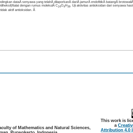
gkan dataÂ senyawa yang telahÂ dilaporkanÂ dariÂ jamurÂ endofitikÂ batangÂ brotowali
etilheksil)ftalat dengan rumus molekulÂ C
O
H
. Uji aktivitas antioksidan dari senyawa hasil
24
4
38
idak aktif antioksidan. Â
This work is li
a
Creati
aculty of Mathematics and Natural Sciences,
Attribution 4.0 
rman, Purwokerto, Indonesia