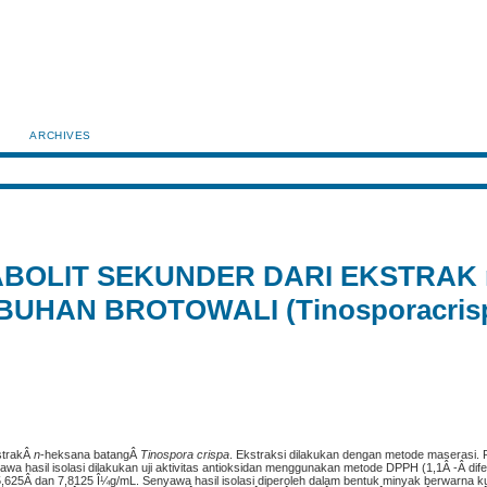
ARCHIVES
ABOLIT SEKUNDER DARI EKSTRAK 
UHAN BROTOWALI (Tinosporacris
kstrakÂ
n
-heksana batangÂ
Tinospora crispa
. Ekstraksi dilakukan dengan metode maserasi.
 hasil isolasi dilakukan uji aktivitas antioksidan menggunakan metode DPPH (1,1Â -Â difenil
15,625Â dan 7,8125 Î¼g/mL. Senyawa hasil isolasi diperoleh dalam bentuk minyak berwarna k