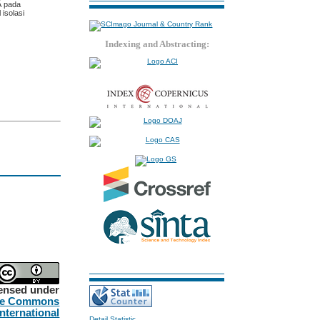
Â pada
 isolasi
Indexing and Abstracting:
censed under
ve Commons
International
Detail Statistic