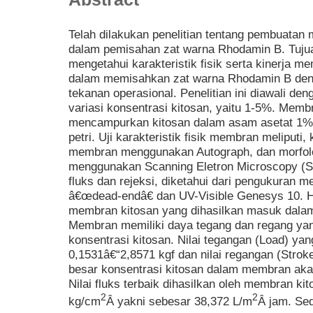
Telah dilakukan penelitian tentang pembuatan
dalam pemisahan zat warna Rhodamin B. Tujuan
mengetahui karakteristik fisik serta kinerja m
dalam memisahkan zat warna Rhodamin B denga
tekanan operasional. Penelitian ini diawali 
variasi konsentrasi kitosan, yaitu 1-5%. Memb
mencampurkan kitosan dalam asam asetat 1%
petri. Uji karakteristik fisik membran meliputi
membran menggunakan Autograph, dan morfolo
menggunakan Scanning Eletron Microscopy (SE
fluks dan rejeksi, diketahui dari pengukuran 
â€œdead-endâ€ dan UV-Visible Genesys 10. H
membran kitosan yang dihasilkan masuk dalam 
Membran memiliki daya tegang dan regang yan
konsentrasi kitosan. Nilai tegangan (Load) yan
0,1531â€“2,8571 kgf dan nilai regangan (Stro
besar konsentrasi kitosan dalam membran akan
Nilai fluks terbaik dihasilkan oleh membran k
2
2
kg/cm
Â yakni sebesar 38,372 L/m
Â jam. Sed